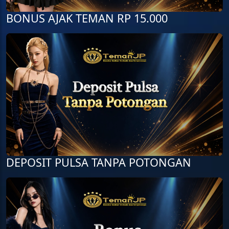
BONUS AJAK TEMAN RP 15.000
DEPOSIT PULSA TANPA POTONGAN