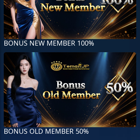
BONUS NEW MEMBER 100%
BONUS OLD MEMBER 50%