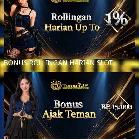
BONUS ROLLINGAN HARIAN SLOT