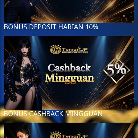
BONUS DEPOSIT HARIAN 10%
BONUS CASHBACK MINGGUAN