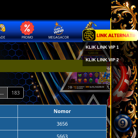
ADE
PROMO
MEGAGACOR
ANUBIS
KLIK LINK VIP 1
KLIK LINK VIP 2
...
183
Nomor
3656
5663