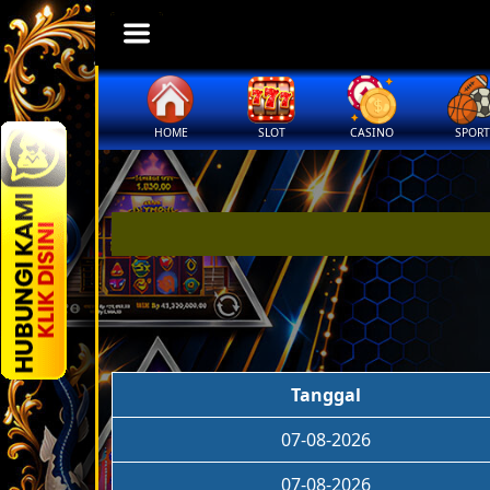
HOME
SLOT
CASINO
SPORT
Tanggal
07-08-2026
07-08-2026