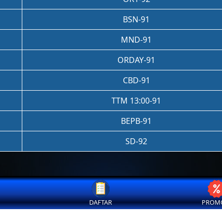
BSN-91
MND-91
ORDAY-91
CBD-91
TTM 13:00-91
BEPB-91
SD-92
DAFTAR
PROM