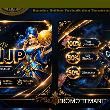
PROMO TEMANJP