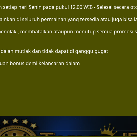
etiap hari Senin pada pukul 12.00 WIB - Selesai secara ot
inkan di seluruh permainan yang tersedia atau juga bisa 
enolak , membatalkan ataupun menutup semua promosi se
alah mutlak dan tidak dapat di ganggu gugat
tuan bonus demi kelancaran dalam