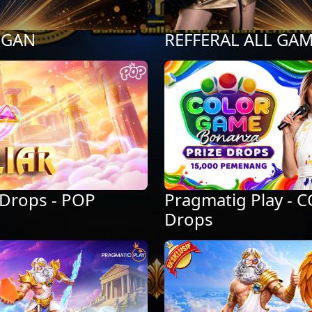
NGAN
REFFERAL ALL GA
 Drops - POP
Pragmatig Play -
Drops