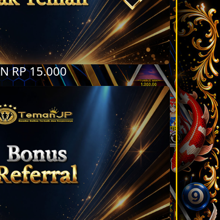
N RP 15.000