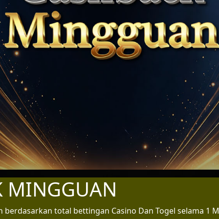
K MINGGUAN
 berdasarkan total bettingan Casino Dan Togel selama 1 