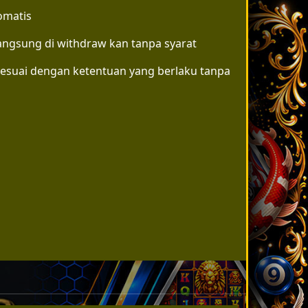
omatis
langsung di withdraw kan tanpa syarat
suai dengan ketentuan yang berlaku tanpa