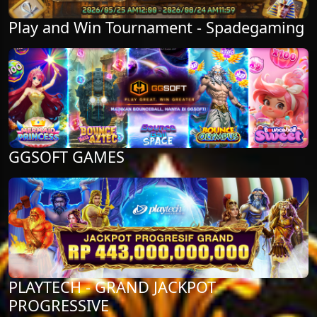
Play and Win Tournament - Spadegaming
GGSOFT GAMES
PLAYTECH - GRAND JACKPOT
PROGRESSIVE