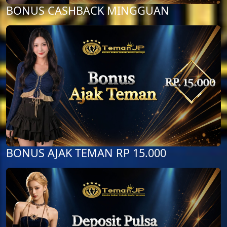
BONUS CASHBACK MINGGUAN
BONUS AJAK TEMAN RP 15.000