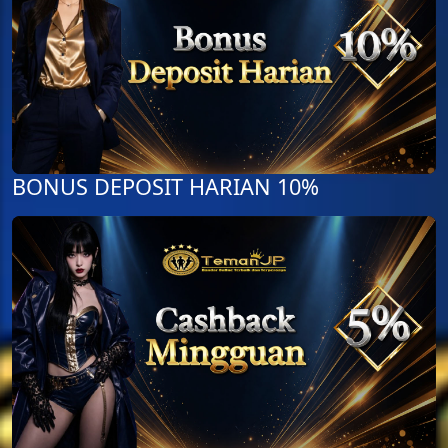
BONUS DEPOSIT HARIAN 10%