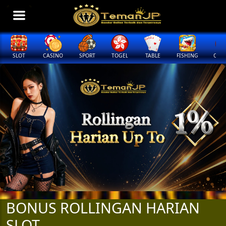
SLOT
CASINO
SPORT
TOGEL
TABLE
FISHING
COCK F
BONUS ROLLINGAN HARIAN
SLOT