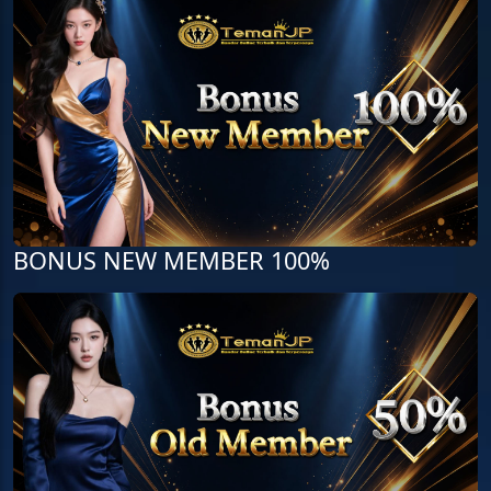
BONUS NEW MEMBER 100%