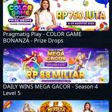
Pragmatig Play - COLOR GAME
BONANZA - Prize Drops
DAILY WINS MEGA GACOR - Season 4
Level 5