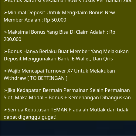
➣Bonus Garansi Kekalahan 50% Khusus Permanian Slot
➣Minimal Deposit Untuk Mengklaim Bonus New
Member Adalah : Rp 50.000
➣Maksimal Bonus Yang Bisa Di Claim Adalah : Rp
200.000
➣Bonus Hanya Berlaku Buat Member Yang Melakukan
Deposit Menggunakan Bank ,E-Wallet, Dan Qris
➣Wajib Mencapai Turnover X7 Untuk Melakukan
Withdraw [ TO BETTINGAN ]
➣Jika Kedapatan Bermain Permainan Selain Permainan
Slot, Maka Modal + Bonus + Kemenangan Dihanguskan
➣Semua Keputusan TEMANJP adalah Mutlak dan tidak
dapat diganggu gugat!