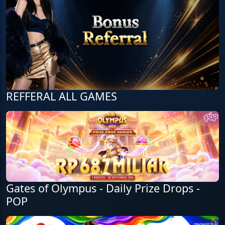
REFFERAL ALL GAMES
Gates of Olympus - Daily Prize Drops -
POP