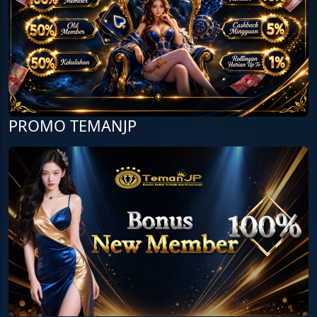
PROMO TEMANJP