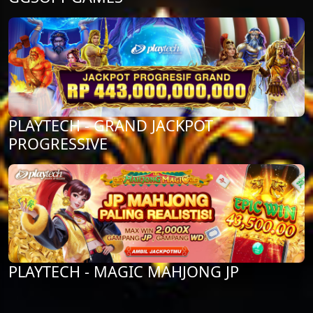
PLAYTECH - GRAND JACKPOT
PROGRESSIVE
PLAYTECH - MAGIC MAHJONG JP