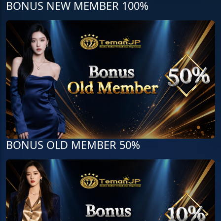
BONUS NEW MEMBER 100%
BONUS OLD MEMBER 50%