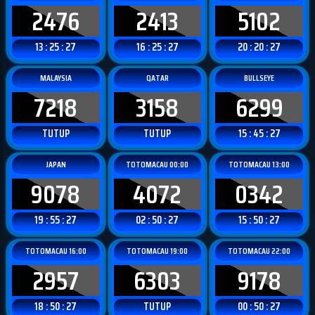
2476
2413
5102
13 : 25 : 25
16 : 25 : 25
20 : 20 : 25
MALAYSIA
QATAR
BULLSEYE
7218
3158
6299
TUTUP
TUTUP
15 : 45 : 25
JAPAN
TOTOMACAU 00:00
TOTOMACAU 13:00
9078
4072
0342
19 : 55 : 25
02 : 50 : 25
15 : 50 : 25
TOTOMACAU 16:00
TOTOMACAU 19:00
TOTOMACAU 22:00
2957
6303
9178
18 : 50 : 25
TUTUP
00 : 50 : 25