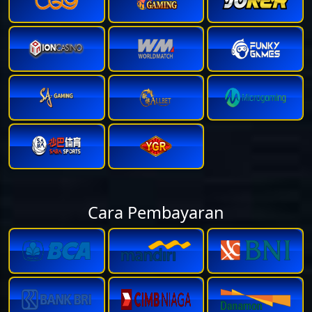
Cara Pembayaran