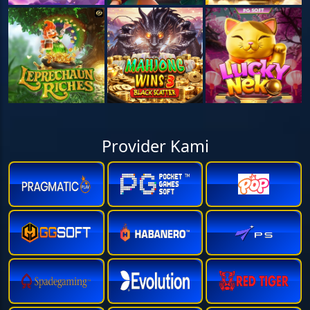
Provider Kami