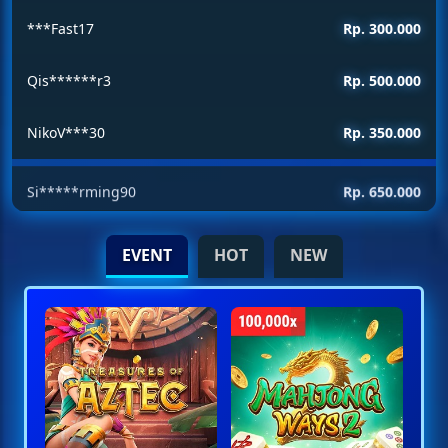
Qis******r3
Rp. 500.000
NikoV***30
Rp. 350.000
Si*****rming90
Rp. 650.000
Kris****der22
Rp. 550.000
EVENT
HOT
NEW