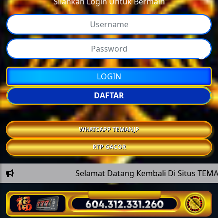
Silahkan Login Untuk Bermain
LOGIN
DAFTAR
WHATSAPP TEMANJP
RTP GACOR
elamat Datang Kembali Di Situs TEMANJP