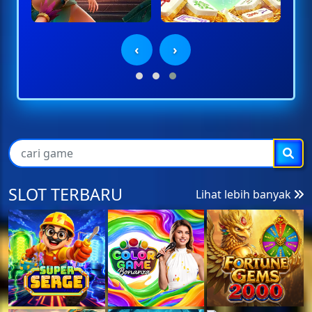
‹
›
SLOT TERBARU
Lihat lebih banyak