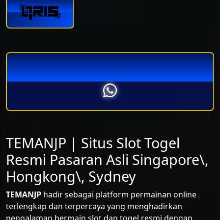
Temui Kami
TEMANJP | Situs Slot Togel
Resmi Pasaran Asli Singapore\,
Hongkong\, Sydney
TEMANJP
hadir sebagai platform permainan online
terlengkap dan terpercaya yang menghadirkan
pengalaman bermain slot dan togel resmi dengan