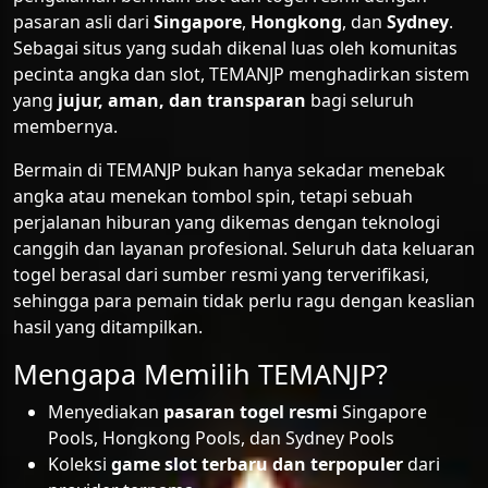
pasaran asli dari
Singapore
,
Hongkong
, dan
Sydney
.
Sebagai situs yang sudah dikenal luas oleh komunitas
pecinta angka dan slot, TEMANJP menghadirkan sistem
yang
jujur, aman, dan transparan
bagi seluruh
membernya.
Bermain di TEMANJP bukan hanya sekadar menebak
angka atau menekan tombol spin, tetapi sebuah
perjalanan hiburan yang dikemas dengan teknologi
canggih dan layanan profesional. Seluruh data keluaran
togel berasal dari sumber resmi yang terverifikasi,
sehingga para pemain tidak perlu ragu dengan keaslian
hasil yang ditampilkan.
Mengapa Memilih TEMANJP?
Menyediakan
pasaran togel resmi
Singapore
Pools, Hongkong Pools, dan Sydney Pools
Koleksi
game slot terbaru dan terpopuler
dari