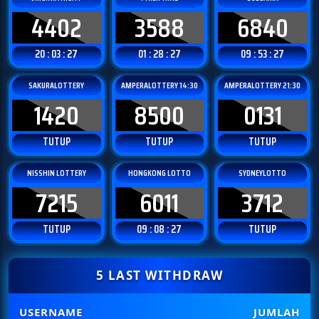
4402
3588
6840
20 : 03 : 24
01 : 28 : 24
09 : 53 : 24
SAKURALOTTERY
AMPERALOTTERY 14:30
AMPERALOTTERY 21:30
1420
8500
0131
TUTUP
TUTUP
TUTUP
NISSHIN LOTTERY
HONGKONG LOTTO
SYDNEYLOTTO
7215
6011
3712
TUTUP
09 : 08 : 24
TUTUP
5 LAST WITHDRAW
USERNAME
JUMLAH