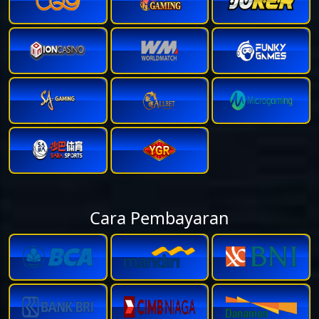
Cara Pembayaran