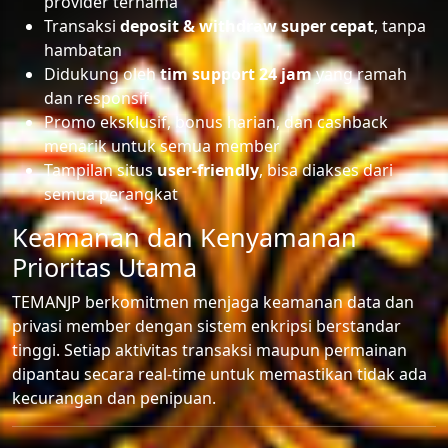
provider ternama
Transaksi
deposit & withdraw super cepat
, tanpa
hambatan
Didukung oleh
tim support 24 jam
yang ramah
dan responsif
Promo eksklusif, bonus harian, dan cashback
menarik untuk semua member
Tampilan situs
user-friendly
, bisa diakses dari
semua perangkat
Keamanan dan Kenyamanan
Prioritas Utama
TEMANJP berkomitmen menjaga keamanan data dan
privasi member dengan sistem enkripsi berstandar
tinggi. Setiap aktivitas transaksi maupun permainan
dipantau secara real-time untuk memastikan tidak ada
kecurangan dan penipuan.