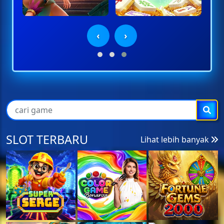
‹
›
SLOT TERBARU
Lihat lebih banyak