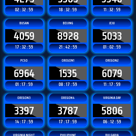
02 : 32 : 57
18 : 32 : 57
11 : 32 : 57
BUSAN
BEIJING
JEJU
4059
8928
5033
17 : 32 : 57
21 : 42 : 57
01 : 02 : 57
PCSO
OREGON1
OREGON2
6964
1535
6079
01 : 17 : 57
08 : 17 : 57
11 : 17 : 57
OREGON3
OREGON4
VIRGINIA DAY
3397
3787
5806
14 : 17 : 57
17 : 17 : 57
06 : 12 : 57
VIRGINIA NIGHT
PHILIPHINE
BULGARIA