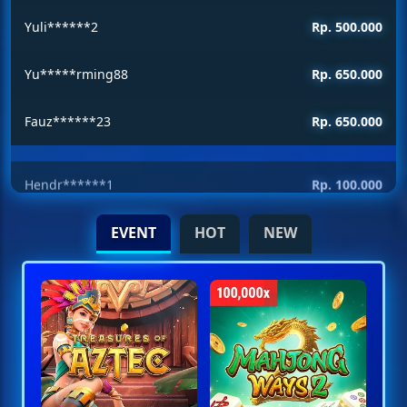
Yu*****rming88
Rp. 650.000
Fauz******23
Rp. 650.000
Hendr******1
Rp. 100.000
Krisna******2
Rp. 700.000
EVENT
HOT
NEW