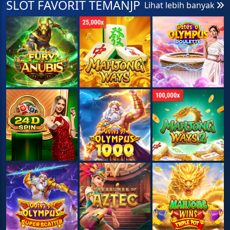
SLOT FAVORIT TEMANJP
Lihat lebih banyak