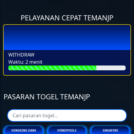
PELAYANAN CEPAT TEMANJP
DEPOSIT
Waktu: 10 Detik
WITHDRAW
Waktu: 2 menit
PASARAN TOGEL TEMANJP
HONGKONG SIANG
SYDNEYPOOLS
SINGAPORE