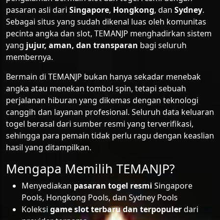
pasaran asli dari
Singapore
,
Hongkong
, dan
Sydney
.
Sebagai situs yang sudah dikenal luas oleh komunitas
pecinta angka dan slot, TEMANJP menghadirkan sistem
yang
jujur, aman, dan transparan
bagi seluruh
membernya.
Bermain di TEMANJP bukan hanya sekadar menebak
angka atau menekan tombol spin, tetapi sebuah
perjalanan hiburan yang dikemas dengan teknologi
canggih dan layanan profesional. Seluruh data keluaran
togel berasal dari sumber resmi yang terverifikasi,
sehingga para pemain tidak perlu ragu dengan keaslian
hasil yang ditampilkan.
Mengapa Memilih TEMANJP?
Menyediakan
pasaran togel resmi
Singapore
Pools, Hongkong Pools, dan Sydney Pools
Koleksi
game slot terbaru dan terpopuler
dari