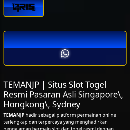
Temui Kami
TEMANJP | Situs Slot Togel
Resmi Pasaran Asli Singapore\,
Hongkong\, Sydney
TEMANJP
hadir sebagai platform permainan online
terlengkap dan terpercaya yang menghadirkan
pengalaman bermain slot dan togel resmi dengan