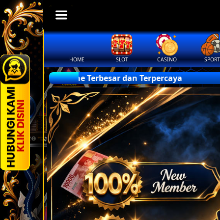
HOME
SLOT
CASINO
SPORT
 Online Terbesar dan Terpercaya