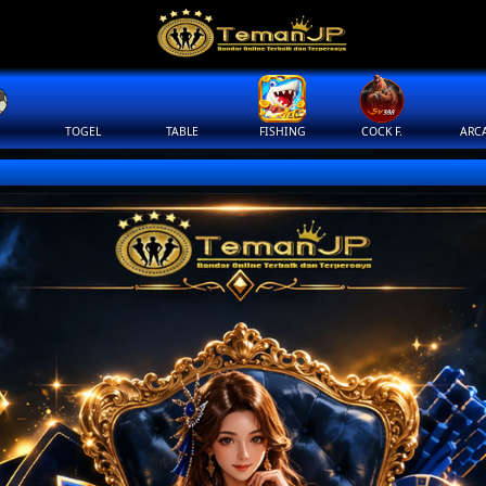
TOGEL
TABLE
FISHING
COCK F.