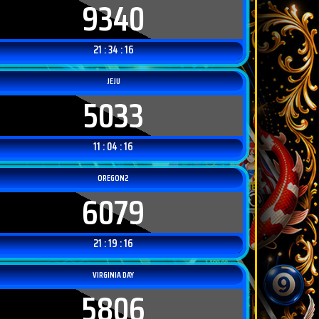
9340
21 : 34 : 12
JEJU
5033
11 : 04 : 12
OREGON2
6079
21 : 19 : 12
VIRGINIA DAY
5806