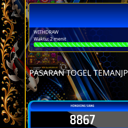
DEPOSIT
Waktu: 10 Detik
WITHDRAW
Waktu: 2 menit
PASARAN TOGEL TEMANJP
HONGKONG SIANG
8867