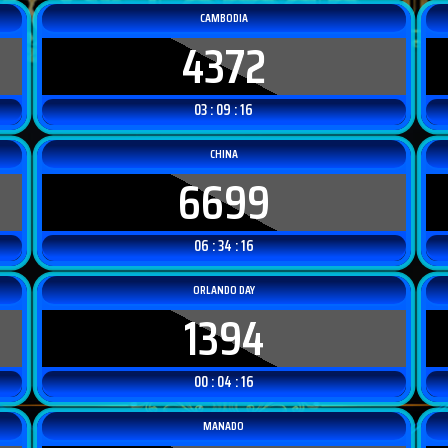
CAMBODIA
4372
03 : 09 : 12
CHINA
6699
06 : 34 : 12
ORLANDO DAY
1394
00 : 04 : 12
MANADO