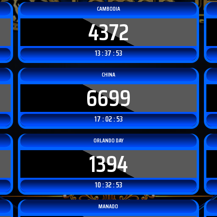
CAMBODIA
4372
13 : 37 : 50
CHINA
6699
17 : 02 : 50
ORLANDO DAY
1394
10 : 32 : 50
MANADO