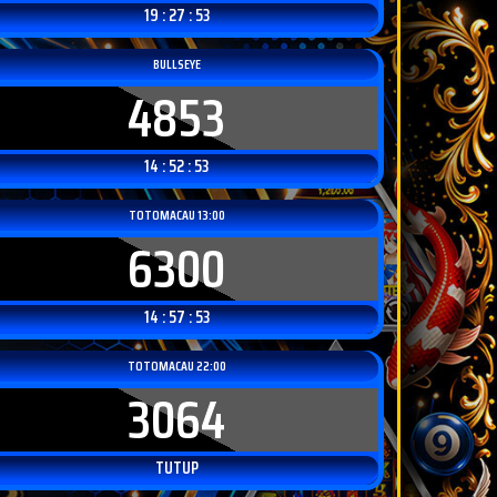
19 : 27 : 50
BULLSEYE
4853
14 : 52 : 50
TOTOMACAU 13:00
6300
14 : 57 : 50
TOTOMACAU 22:00
3064
TUTUP