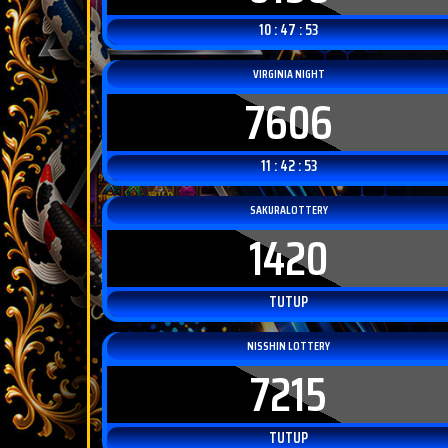
10 : 47 : 50
VIRGINIA NIGHT
7606
11 : 42 : 50
SAKURALOTTERY
1420
TUTUP
NISSHIN LOTTERY
7215
TUTUP