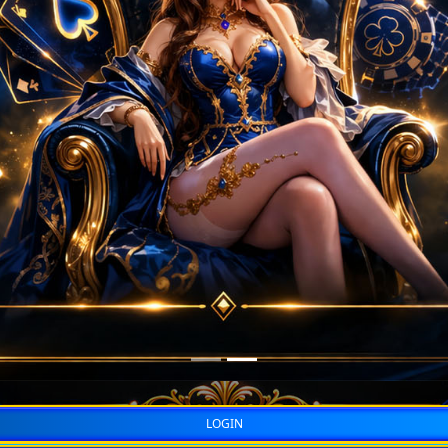
LOGIN