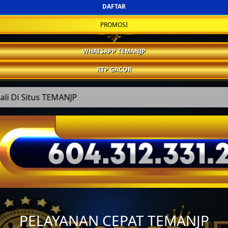
DAFTAR
PROMOSI
WHATSAPP TEMANJP
RTP GACOR
PELAYANAN CEPAT TEMANJP