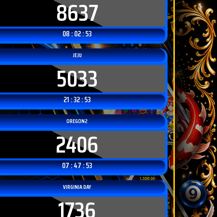
8637
08 : 02 : 50
JEJU
5033
21 : 32 : 50
OREGON2
2406
07 : 47 : 50
VIRGINIA DAY
1736