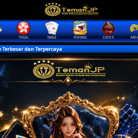
TOGEL
TABLE
FISHING
COCK F.
ARC
 Terpercaya