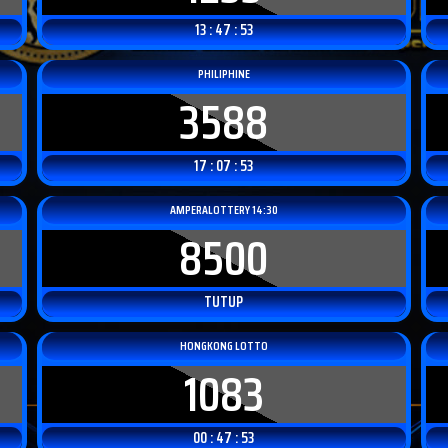
13 : 47 : 50
PHILIPHINE
3588
17 : 07 : 50
AMPERALOTTERY 14:30
8500
TUTUP
HONGKONG LOTTO
1083
00 : 47 : 50