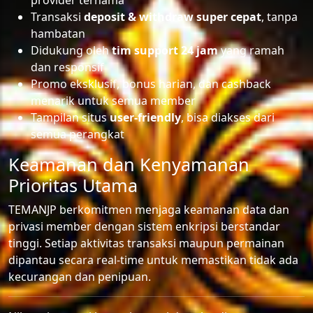
provider ternama
Transaksi
deposit & withdraw super cepat
, tanpa
hambatan
Didukung oleh
tim support 24 jam
yang ramah
dan responsif
Promo eksklusif, bonus harian, dan cashback
menarik untuk semua member
Tampilan situs
user-friendly
, bisa diakses dari
semua perangkat
Keamanan dan Kenyamanan
Prioritas Utama
TEMANJP berkomitmen menjaga keamanan data dan
privasi member dengan sistem enkripsi berstandar
tinggi. Setiap aktivitas transaksi maupun permainan
dipantau secara real-time untuk memastikan tidak ada
kecurangan dan penipuan.