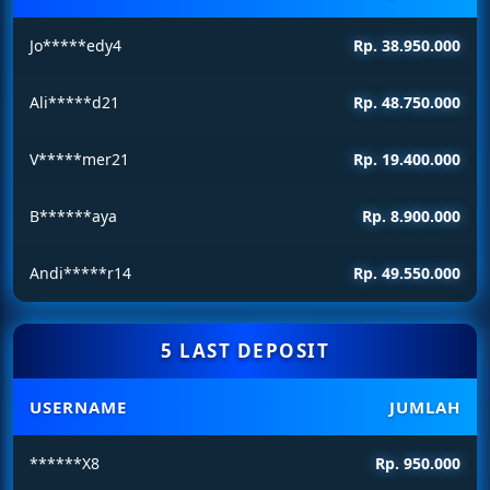
V*****mer21
Rp. 19.400.000
B******aya
Rp. 8.900.000
Andi*****r14
Rp. 49.550.000
******ade14
Rp. 39.450.000
*****Star22
Rp. 19.150.000
5 LAST DEPOSIT
USERNAME
JUMLAH
RikaG*****1
Rp. 100.000