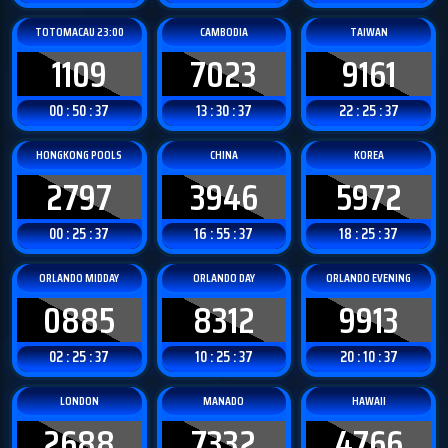
TOTOMACAU 23:00
CAMBODIA
TAIWAN
1109
7023
9161
00 : 50 : 35
13 : 30 : 35
22 : 25 : 35
HONGKONG POOLS
CHINA
KOREA
2797
3946
5972
00 : 25 : 35
16 : 55 : 35
18 : 25 : 35
ORLANDO MIDDAY
ORLANDO DAY
ORLANDO EVENING
0885
8312
9913
02 : 25 : 35
10 : 25 : 35
20 : 10 : 35
LONDON
MANADO
HAWAII
2688
7332
4766