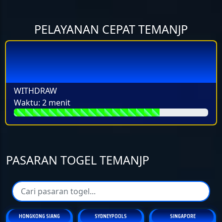
PELAYANAN CEPAT TEMANJP
DEPOSIT
Waktu: 10 Detik
WITHDRAW
Waktu: 2 menit
PASARAN TOGEL TEMANJP
HONGKONG SIANG
SYDNEYPOOLS
SINGAPORE