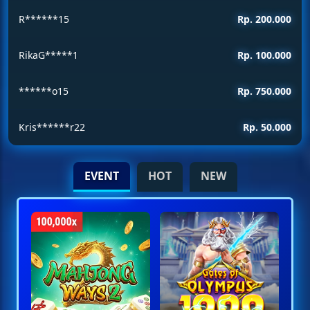
******o15
Rp. 750.000
Kris******r22
Rp. 50.000
F*****ax4
Rp. 650.000
Ri***amer21
Rp. 700.000
EVENT
HOT
NEW