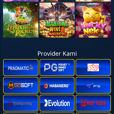
Provider Kami